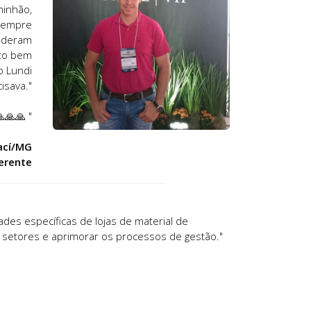
minhão,
 Sempre
s deram
ito bem
o Lundi
isava."
🙏🙏 "
rací/MG
Gerente
des específicas de lojas de material de
setores e aprimorar os processos de gestão."