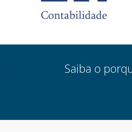
Saiba o porq
;