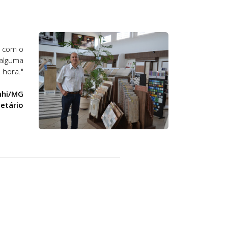
, com o
 alguma
 hora."
umhi/MG
ietário