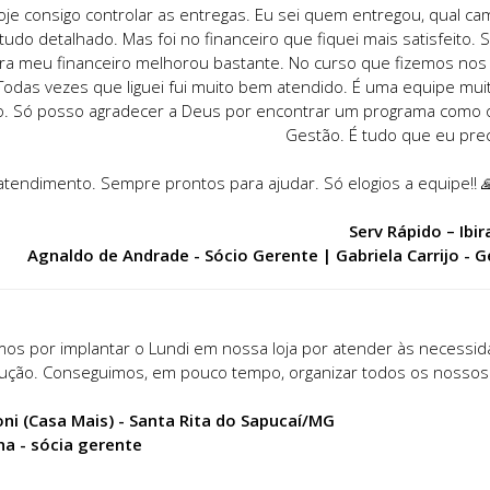
e consigo controlar as entregas. Eu sei quem entregou, qual ca
r tudo detalhado. Mas foi no financeiro que fiquei mais satisfeito.
agora meu financeiro melhorou bastante. No curso que fizemos no
 Todas vezes que liguei fui muito bem atendido. É uma equipe mu
ito. Só posso agradecer a Deus por encontrar um programa como 
Gestão. É tudo que eu prec
tendimento. Sempre prontos para ajudar. Só elogios a equipe!! 
Serv Rápido – Ibi
Agnaldo de Andrade - Sócio Gerente | Gabriela Carrijo - 
os por implantar o Lundi em nossa loja por atender às necessida
ução. Conseguimos, em pouco tempo, organizar todos os nossos 
ni (Casa Mais) - Santa Rita do Sapucaí/MG
na - sócia gerente