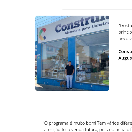
"Gosta
princi
peculi
Constr
August
"O programa é muito bom! Tem vários difer
atenção foi a venda futura, pois eu tinha 