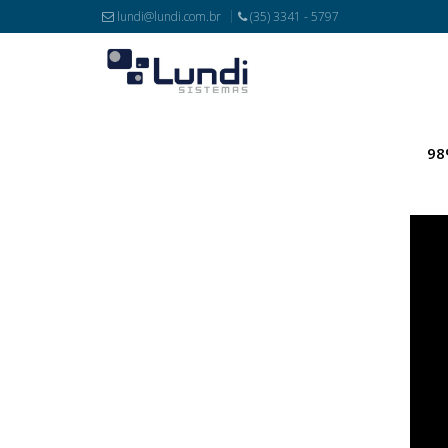
lundi@lundi.com.br
(35) 3341 - 5797
98