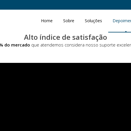
Home
Sobre
Soluções
Depoime
Alto índice de satisfação
% do mercado
que atendemos considera nosso suporte excelen