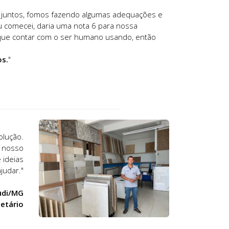
os juntos, fomos fazendo algumas adequações e
eu comecei, daria uma nota 6 para nossa
que contar com o ser humano usando, então
os.
"
olução.
o nosso
 ideias
judar."
áudi/MG
ietário