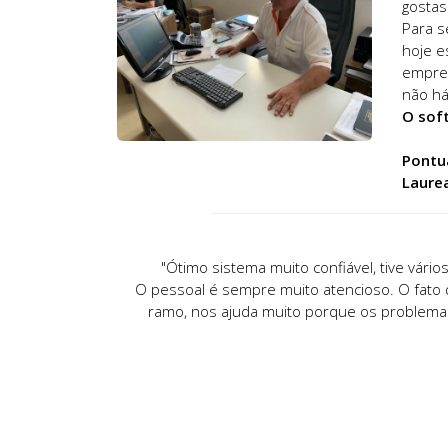
gostas
Para s
hoje e
empres
não há
O soft
Pontu
Laurea
"Ótimo sistema muito confiável, tive vári
O pessoal é sempre muito atencioso. O fato 
ramo, nos ajuda muito porque os problemas 