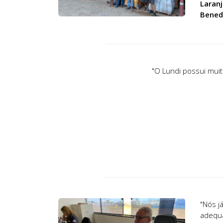
Laranj
Benedi
"O Lundi possui mui
"Nós j
adequa