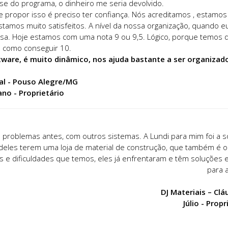
se do programa, o dinheiro me seria devolvido.
e propor isso é preciso ter confiança. Nós acreditamos , estam
stamos muito satisfeitos. A nível da nossa organização, quando 
a. Hoje estamos com uma nota 9 ou 9,5. Lógico, porque temos 
 como conseguir 10.
ware, é muito dinâmico, nos ajuda bastante a ser organizad
al - Pouso Alegre/MG
no - Proprietário
os problemas antes, com outros sistemas. A Lundi para mim foi a s
deles terem uma loja de material de construção, que também é 
e dificuldades que temos, eles já enfrentaram e têm soluções e
para a
DJ Materiais – Cl
Júlio - Propr